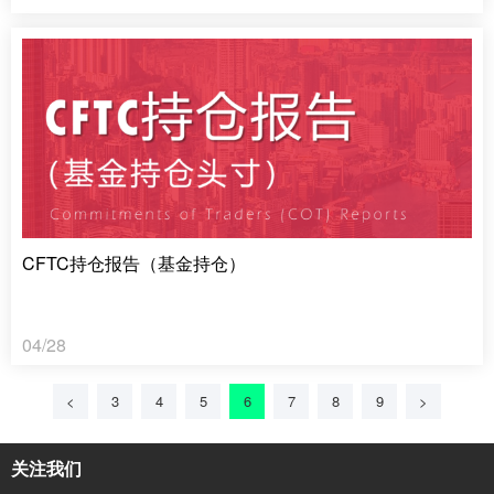
CFTC持仓报告（基金持仓）
04/28
<
3
4
5
6
7
8
9
>
关注我们