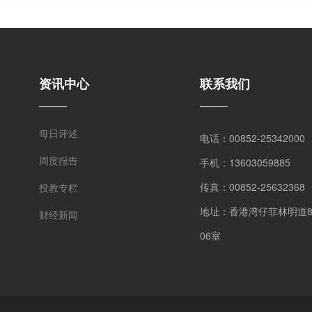
资讯中心
联系我们
每日评述
电话：00852-25342000
周度报告
手机：13603059885
传真：00852-25632368
投教专栏
地址：香港湾仔菲林明道8号
财经新闻
06室