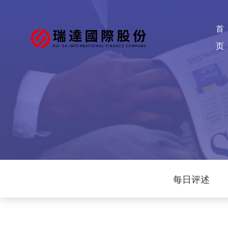
首
页
每日评述