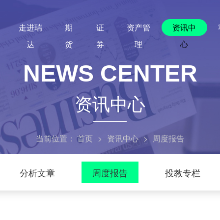
走进瑞
期
证
资产管
资讯中
达
货
券
理
心
NEWS CENTER
资讯中心
当前位置：
首页
>
资讯中心
>
周度报告
分析文章
周度报告
投教专栏