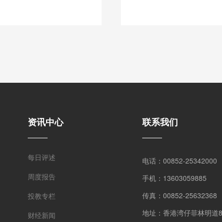
资讯中心
联系我们
每日评述
电话：00852-25342000
周度报告
手机：13603059885
传真：00852-25632368
投教专栏
地址：香港湾仔菲林明道8号
财经新闻