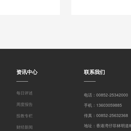
资讯中心
联系我们
每日评述
电话：00852-25342000
周度报告
手机：13603059885
传真：00852-25632368
投教专栏
地址：香港湾仔菲林明道8号
财经新闻