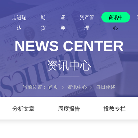
走进瑞
期
证
资产管
资讯中
达
货
券
理
心
NEWS CENTER
资讯中心
当前位置：
首页
>
资讯中心
>
每日评述
分析文章
周度报告
投教专栏